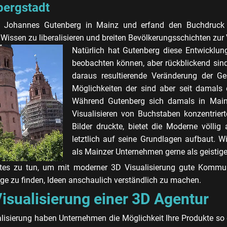
bergstadt
te Johannes Gutenberg in Mainz und erfand den Buchdruck 
Wissen zu liberalisieren und breiten Bevölkerungsschichten zur 
Natürlich hat Gutenberg diese Entwicklun
beobachten können, aber rückblickend sind
daraus resultierende Veränderung der Ges
Möglichkeiten der sind aber seit damals
Während Gutenberg sich damals in Mainz
Visualisieren von Buchstaben konzentriert
Bilder druckte, bietet die Moderne völlig
letztlich auf seine Grundlagen aufbaut. W
als Mainzer Unternehmen gerne als geisti
tes zu tun, um mit moderner 3D Visualisierung gute Kommun
e zu finden, Ideen anschaulich verständlich zu machen.
sualisierung einer 3D Agentur
lisierung haben Unternehmen die Möglichkeit Ihre Produkte so d