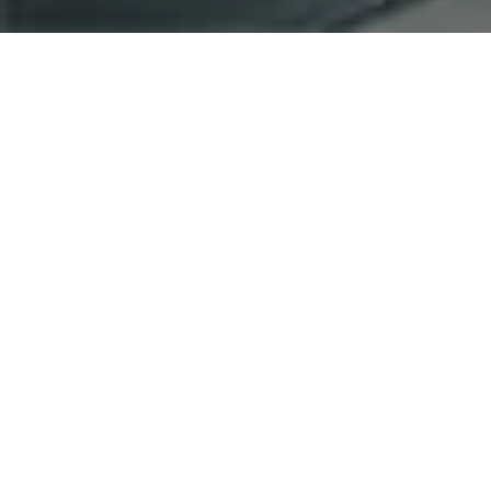
tecXplain: B2B
Vertriebsunterstützung
Flexibel. Zielorientiert. Ästhetisch.
Animation
Wir bieten Ihnen hochwertige technische
3D