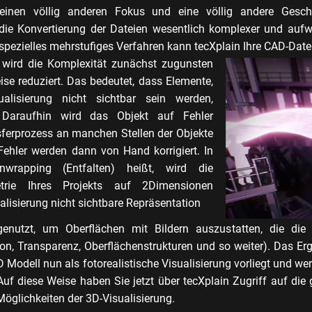
en völlig anderen Fokus und eine völlig andere Geschi
ie Konvertierung der Dateien wesentlich komplexer und auf
n spezielles mehrstufiges Verfahren kann tecXplain Ihre CAD-Dat
 wird die Komplexität zunächst zugunsten
eise reduziert. Das bedeutet, dass Elemente,
alisierung nicht sichtbar sein werden,
 Daraufhin wird das Objekt auf Fehler
sferprozess an manchen Stellen der Objekte
Fehler werden dann von Hand korrigiert. In
wrapping (Entfalten) heißt, wird die
etrie Ihres Projekts auf 2Dimensionen
ualisierung nicht sichtbare Repräsentation
enutzt, um Oberflächen mit Bildern auszustatten, die die 
on, Transparenz, Oberflächenstrukturen und so weiter). Das E
D Modell nun als fotorealistische Visualisierung vorliegt und wer
Auf diese Weise haben Sie jetzt über tecXplain Zugriff auf die 
öglichkeiten der 3D-Visualisierung.