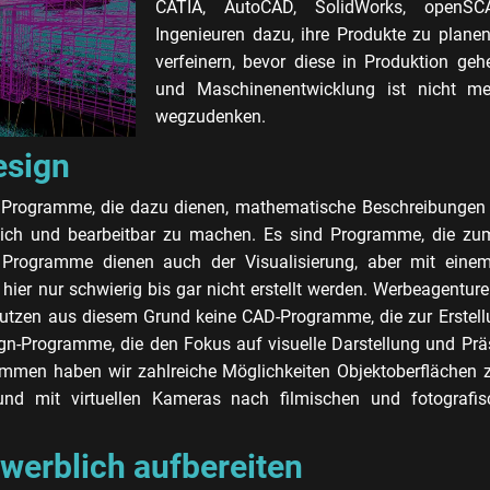
CATIA, AutoCAD, SolidWorks, openS
Ingenieuren dazu, ihre Produkte zu planen
verfeinern, bevor diese in Produktion geh
und Maschinenentwicklung ist nicht m
wegzudenken.
esign
rogramme, die dazu dienen, mathematische Beschreibungen d
ändlich und bearbeitbar zu machen. Es sind Programme, die z
 Programme dienen auch der Visualisierung, aber mit einem
hier nur schwierig bis gar nicht erstellt werden. Werbeagentur
 nutzen aus diesem Grund keine CAD-Programme, die zur Erstell
gn-Programme, die den Fokus auf visuelle Darstellung und Präs
mmen haben wir zahlreiche Möglichkeiten Objektoberflächen zu
und mit virtuellen Kameras nach filmischen und fotografi
werblich aufbereiten