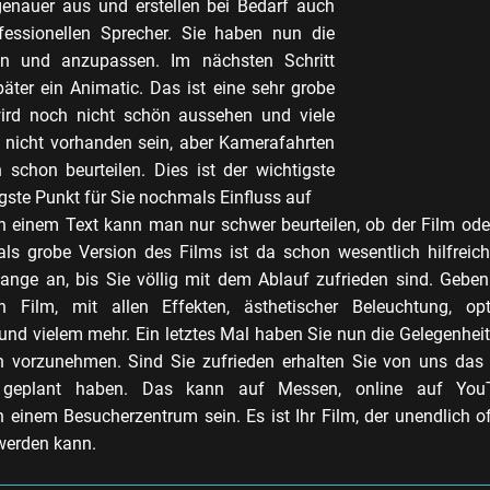
 genauer aus und erstellen bei Bedarf auch
fessionellen Sprecher. Sie haben nun die
ren und anzupassen. Im nächsten Schritt
päter ein Animatic. Das ist eine sehr grobe
wird noch nicht schön aussehen und viele
 nicht vorhanden sein, aber Kamerafahrten
chon beurteilen. Dies ist der wichtigste
gste Punkt für Sie nochmals Einfluss auf
 einem Text kann man nur schwer beurteilen, ob der Film ode
als grobe Version des Films ist da schon wesentlich hilfreic
ange an, bis Sie völlig mit dem Ablauf zufrieden sind. Gebe
en Film, mit allen Effekten, ästhetischer Beleuchtung, opt
und vielem mehr. Ein letztes Mal haben Sie nun die Gelegenheit 
n vorzunehmen. Sind Sie zufrieden erhalten Sie von uns das
 geplant haben. Das kann auf Messen, online auf Yo
n einem Besucherzentrum sein. Es ist Ihr Film, der unendlich 
werden kann.